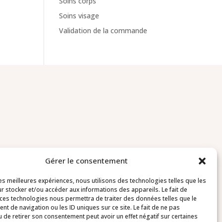
Soins corps
Soins visage
Validation de la commande
Gérer le consentement
Contact
les meilleures expériences, nous utilisons des technologies telles que les
r stocker et/ou accéder aux informations des appareils. Le fait de
03 20 64 78 73
 ces technologies nous permettra de traiter des données telles que le
t de navigation ou les ID uniques sur ce site. Le fait de ne pas
u de retirer son consentement peut avoir un effet négatif sur certaines