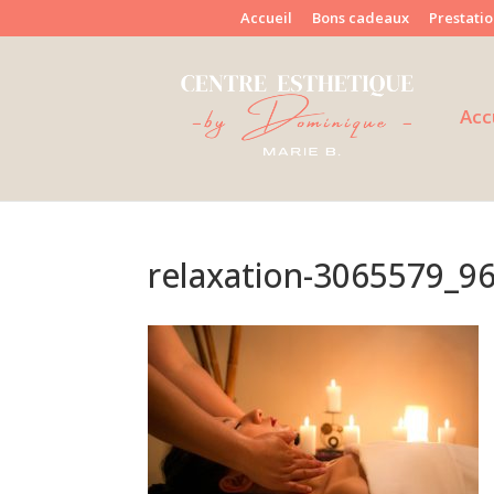
Accueil
Bons cadeaux
Prestatio
Acc
relaxation-3065579_9