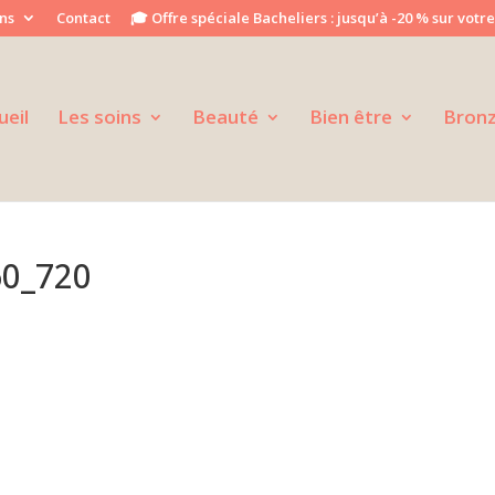
ns
Contact
🎓 Offre spéciale Bacheliers : jusqu’à -20 % sur votre
ueil
Les soins
Beauté
Bien être
Bron
60_720