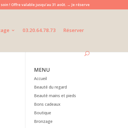
 soin ! Offre valable jusqu’au 31 août. → Je réserve
zage
03.20.64.78.73
Réserver
MENU
Accueil
Beauté du regard
Beauté mains et pieds
Bons cadeaux
Boutique
Bronzage