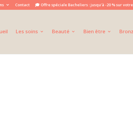
ns
Contact
🎓 Offre spéciale Bacheliers : jusqu’à -20 % sur votre
ueil
Les soins
Beauté
Bien être
Bron