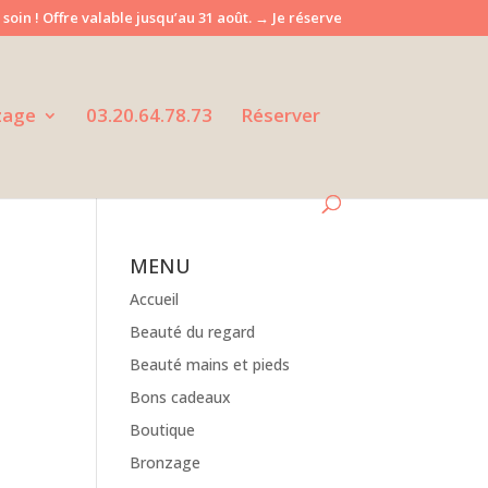
 soin ! Offre valable jusqu’au 31 août. → Je réserve
zage
03.20.64.78.73
Réserver
MENU
Accueil
Beauté du regard
Beauté mains et pieds
Bons cadeaux
Boutique
Bronzage