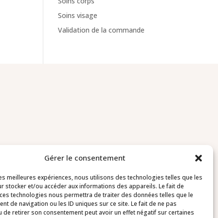
Soins corps
Soins visage
Validation de la commande
Gérer le consentement
Contact
les meilleures expériences, nous utilisons des technologies telles que les
r stocker et/ou accéder aux informations des appareils. Le fait de
03 20 64 78 73
 ces technologies nous permettra de traiter des données telles que le
t de navigation ou les ID uniques sur ce site. Le fait de ne pas
u de retirer son consentement peut avoir un effet négatif sur certaines