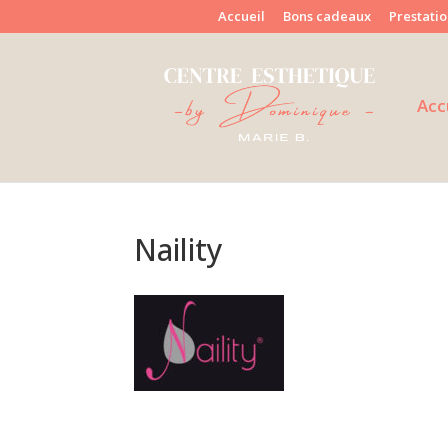
Accueil
Bons cadeaux
Prestatio
Acc
Naility