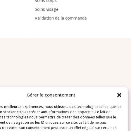
Soins corps
Soins visage
Validation de la commande
Gérer le consentement
Contact
les meilleures expériences, nous utilisons des technologies telles que les
r stocker et/ou accéder aux informations des appareils. Le fait de
03 20 64 78 73
 ces technologies nous permettra de traiter des données telles que le
t de navigation ou les ID uniques sur ce site. Le fait de ne pas
u de retirer son consentement peut avoir un effet négatif sur certaines