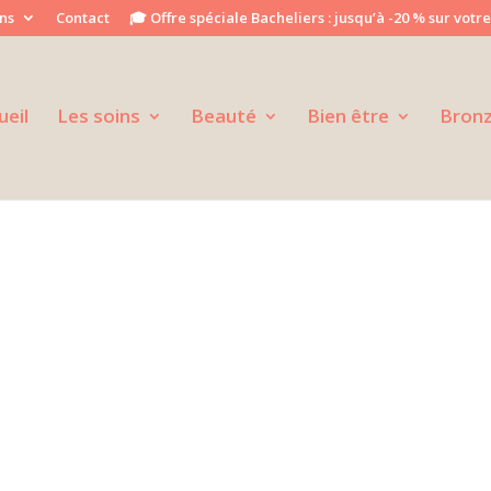
ns
Contact
🎓 Offre spéciale Bacheliers : jusqu’à -20 % sur votre
ueil
Les soins
Beauté
Bien être
Bron