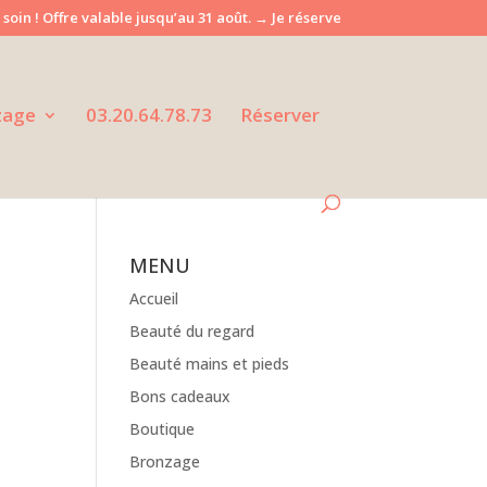
 soin ! Offre valable jusqu’au 31 août. → Je réserve
zage
03.20.64.78.73
Réserver
MENU
Accueil
Beauté du regard
Beauté mains et pieds
Bons cadeaux
Boutique
Bronzage